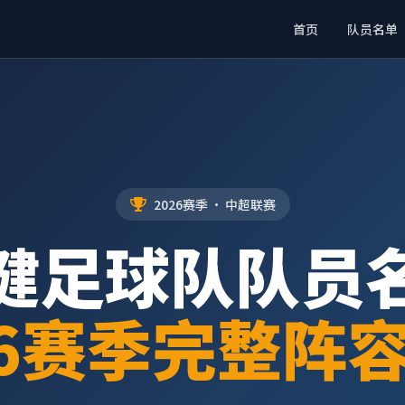
首页
队员名单
2026赛季 · 中超联赛
健足球队队员
26赛季完整阵