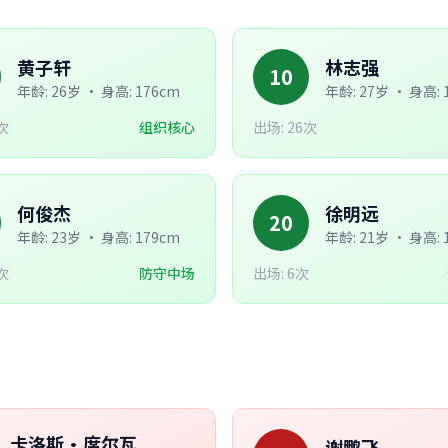
黄子轩
林志强
10
年龄: 26岁 · 身高: 176cm
年龄: 27岁 · 身高: 
次
组织核心
出场: 26次
何俊杰
徐明远
20
年龄: 23岁 · 身高: 179cm
年龄: 21岁 · 身高: 
次
防守中场
出场: 6次
卡洛斯·席尔瓦
谢鹏飞