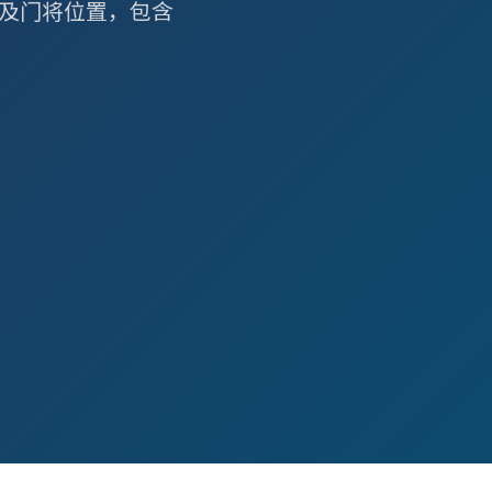
卫及门将位置，包含