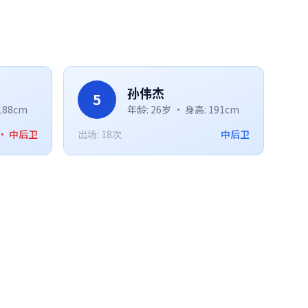
孙伟杰
5
188cm
年龄: 26岁 · 身高: 191cm
· 中后卫
出场: 18次
中后卫