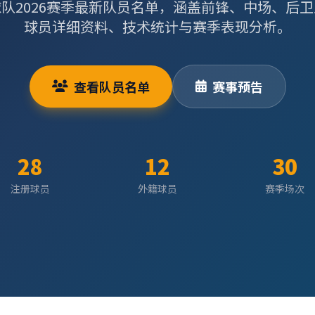
队2026赛季最新队员名单，涵盖前锋、中场、后
球员详细资料、技术统计与赛季表现分析。
查看队员名单
赛事预告
28
12
30
注册球员
外籍球员
赛季场次