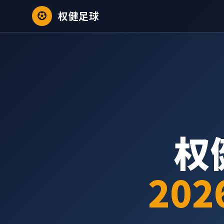
权健足球
权
20