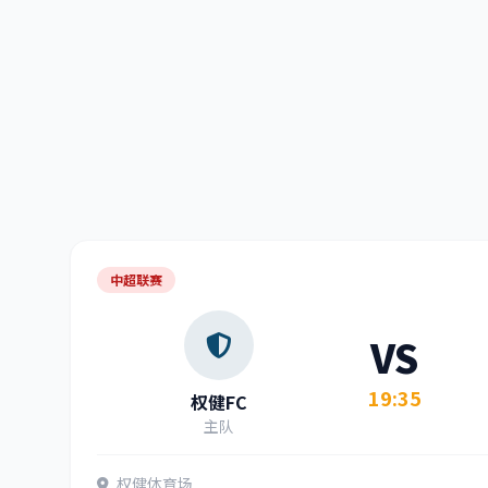
中超联赛
VS
19:35
权健FC
主队
权健体育场