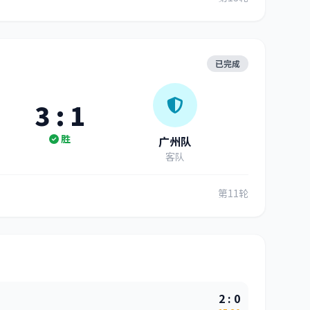
已完成
3 : 1
胜
广州队
客队
第11轮
2 : 0