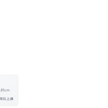
185cm
年队上调