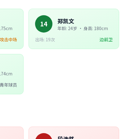
郑凯文
14
175cm
年龄: 24岁 · 身高: 180cm
攻击中场
出场: 19次
边前卫
174cm
青年球员
段浩然