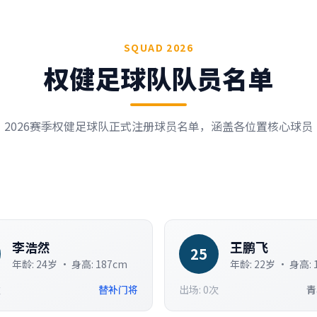
SQUAD 2026
权健足球队队员名单
2026赛季权健足球队正式注册球员名单，涵盖各位置核心球员
李浩然
王鹏飞
25
年龄: 24岁 · 身高: 187cm
年龄: 22岁 · 身高: 
次
替补门将
出场: 0次
青